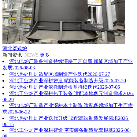
河北罩式炉
新闻资讯
NEWS
更多+
河北电炉厂装备制造持续深耕工艺创新 赋能区域加工产业
发展
2026-08-03
河北热处理炉适配区域制造产业迭代
2026-07-27
河北工业炉产业深耕智造 赋能装备制造升级
2026-07-20
河北热处理炉产业依托制造根基持续迭代
2026-07-06
河北工业炉产业深耕热工装备 适配本地多元制造需求
2026-
06-29
河北电炉厂制造产业深耕本土制造 适配多领域加工生产需
求
2026-06-22
河北热处理炉产业迭代升级 适配高端制造发展需求
2026-
06-15
河北工业炉产业深耕智造 夯实装备制造配套根基
2026-06-
08